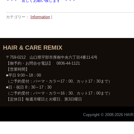
＊＊＊ 宜しくお願い致します ＊＊＊
カテゴリー：
Information
|
HAIR & CARE REMIX
〒759-0212 山口県宇部市厚南中央六丁目4番11-6号
【御予約・お問合せ電話】 0836-44-1121
【営業時間】
■平日 9:00～18：00
（ご予約受付：パーマ・カラー17：00、カット17：30まで）
■日・祝日 8：30～17：30
（ご予約受付：パーマ・カラー16：30、カット17：00まで）
【定休日】毎週月曜日と火曜日、第3日曜日
Copyright © 2008-2026 HAIR